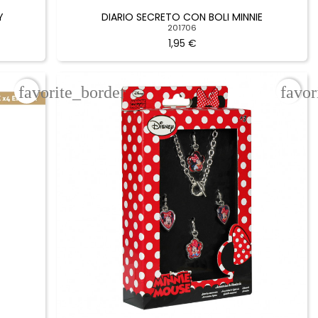
Y
DIARIO SECRETO CON BOLI MINNIE
201706
1,95 €
favorite_border
favor