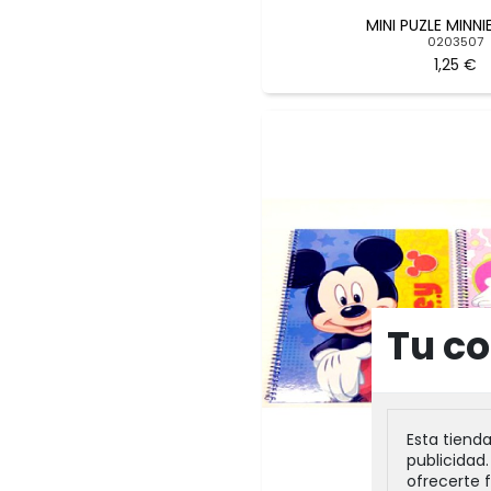
MINI PUZLE MINNI
0203507
1,25 €
Tu co
Esta tiend
publicidad.
ofrecerte 