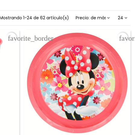
Mostrando 1-24 de 62 artículo(s)
Precio: de más bajo a más a
24
favorite_border
favor