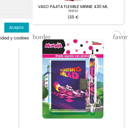
VASO PAJITA FLEXIBLE MINNIE 430 ML.
18830
1,55 €
favorite_border
favor
cidad y cookies