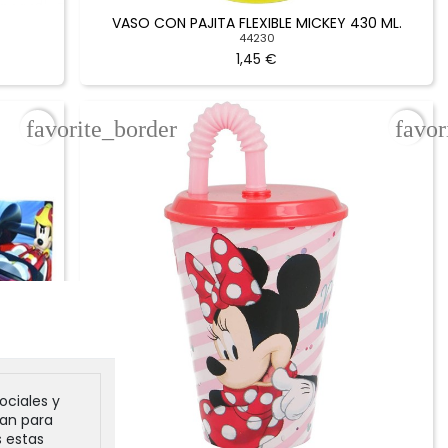
E
VASO CON PAJITA FLEXIBLE MICKEY 430 ML.
44230
1,45 €
favorite_border
favor
ociales y
zan para
s estas