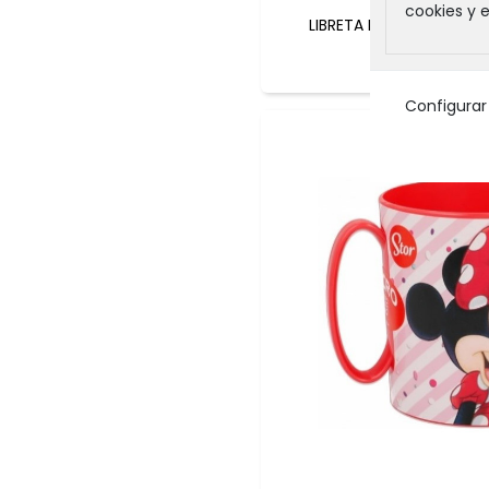
cookies y 
LIBRETA MICKEY / MINNI
CUADRÍCULA 80
73889
1,50 €