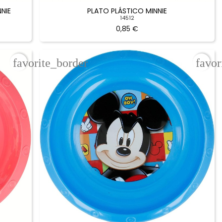
NIE
PLATO PLÁSTICO MINNIE
14512
0,85 €
favorite_border
favor