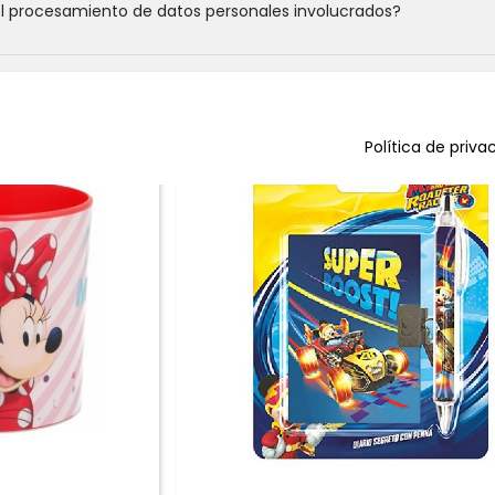
el procesamiento de datos personales involucrados?
E A4 TAPA DURA
TAZA PLÁSTICO GRANDE MICKEY
 HOJAS
097277
1,50 €
favorite_border
Política de priva