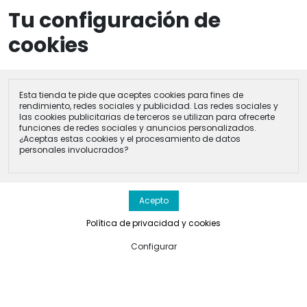
Tu configuración de
menu
search
perm_i
0
cookies
Inicio
Catálogo
Playa, Piscina y Verano
Pistolas Agua
Succión Ocean 25,5x5 CM. Surtidas
Esta tienda te pide que aceptes cookies para fines de
rendimiento, redes sociales y publicidad. Las redes sociales y
las cookies publicitarias de terceros se utilizan para ofrecerte
funciones de redes sociales y anuncios personalizados.
¿Aceptas estas cookies y el procesamiento de datos
personales involucrados?
Política de privacidad y cookies