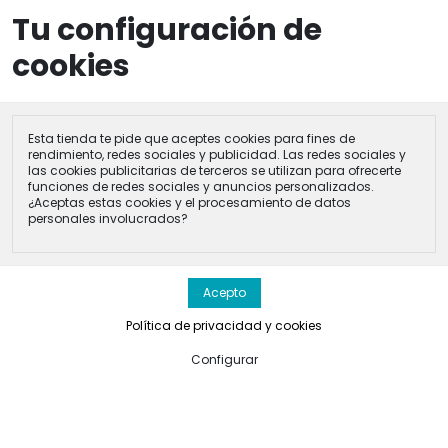
Tu configuración de
menu
search
perm_i
0
cookies
Inicio
Catálogo
Peluches Originales: Licencias y Clásicos
PELUCHE TORTUGA 28 CM.
Esta tienda te pide que aceptes cookies para fines de
rendimiento, redes sociales y publicidad. Las redes sociales y
las cookies publicitarias de terceros se utilizan para ofrecerte
funciones de redes sociales y anuncios personalizados.
¿Aceptas estas cookies y el procesamiento de datos
personales involucrados?
Política de privacidad y cookies